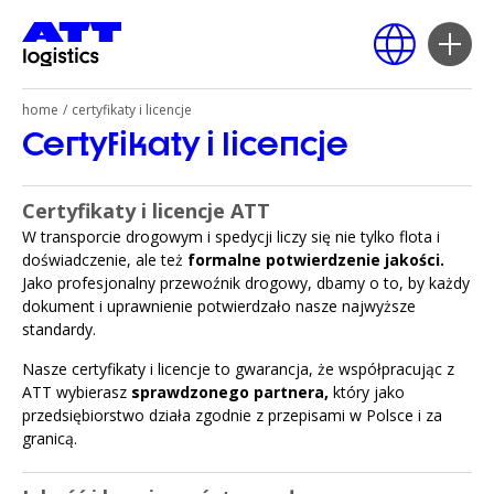
home
/
certyfikaty i licencje
Certyfikaty i licencje
Polski
English
Certyfikaty i licencje ATT
Deutsch
W transporcie drogowym i spedycji liczy się nie tylko flota i
Русский
doświadczenie, ale też
formalne potwierdzenie jakości.
Jako profesjonalny przewoźnik drogowy, dbamy o to, by każdy
dokument i uprawnienie potwierdzało nasze najwyższe
standardy.
Nasze certyfikaty i licencje to gwarancja, że współpracując z
ATT wybierasz
sprawdzonego partnera,
który jako
przedsiębiorstwo działa zgodnie z przepisami w Polsce i za
granicą.