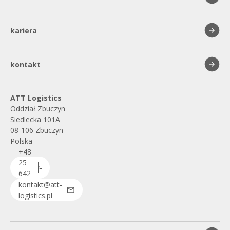
kariera
kontakt
ATT Logistics
Oddział Zbuczyn
Siedlecka 101A
08-106 Zbuczyn
Polska
+48
25
642
30 55
kontakt@att-
logistics.pl